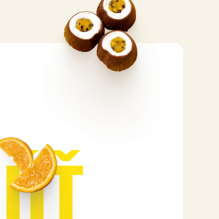
N
Ú
Ť