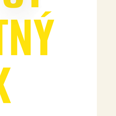
T
N
Ý
K