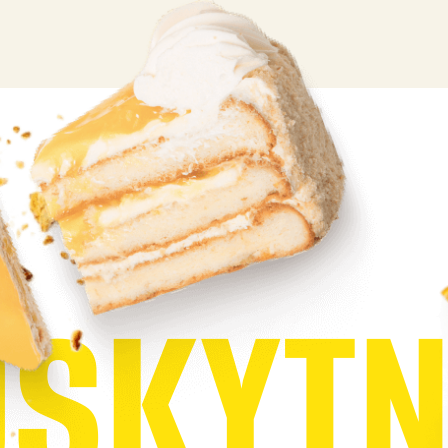
O
S
K
Y
T