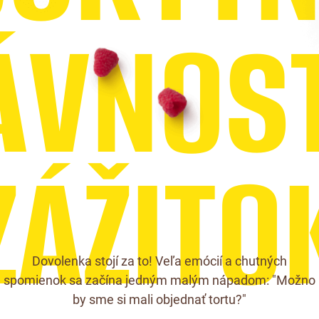
Á
V
N
O
S
Z
Á
Ž
I
T
O
Dovolenka stojí za to! Veľa emócií a chutných
spomienok sa začína jedným malým nápadom: "Možno
by sme si mali objednať tortu?"