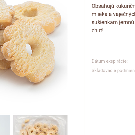
Obsahujú kukurič
mlieka a vaječných
sušienkam jemnú 
chuť!
Dátum exspirácie:
Skladovacie podmien