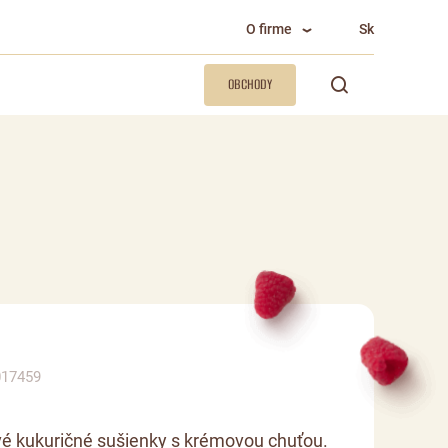
O firme
Sk
OBCHODY
017459
é kukuričné sušienky s krémovou chuťou.