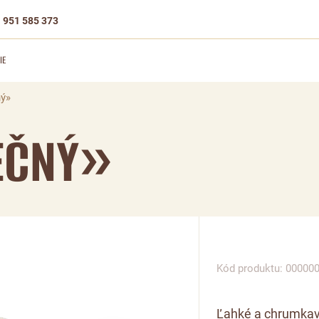
 951 585 373
IE
ný»
EČNÝ»
Kód produktu: 00000
Ľahké a chrumkav