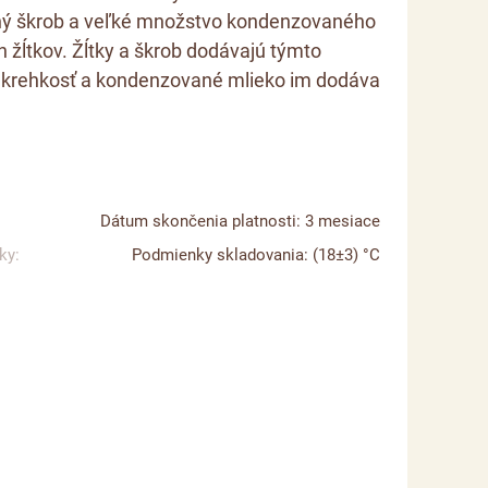
ný škrob a veľké množstvo kondenzovaného
 žĺtkov. Žĺtky a škrob dodávajú týmto
krehkosť a kondenzované mlieko im dodáva
Dátum skončenia platnosti: 3 mesiace
ky:
Podmienky skladovania: (18±3) °C