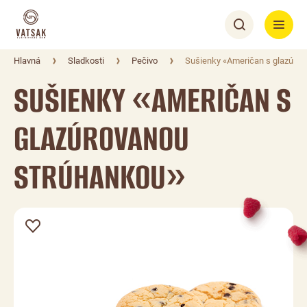
Hlavná
Sladkosti
Pečivo
Sušienky «Američan s glazúrov
SUŠIENKY «AMERIČAN S
GLAZÚROVANOU
STRÚHANKOU»