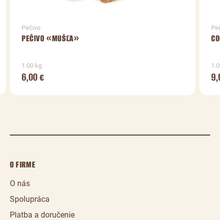
Pečivo
Pe
PEČIVO «MUŠĽA»
CO
1.00 kg
1.0
6,00
9,
€
O FIRME
O nás
Spolupráca
Platba a doručenie