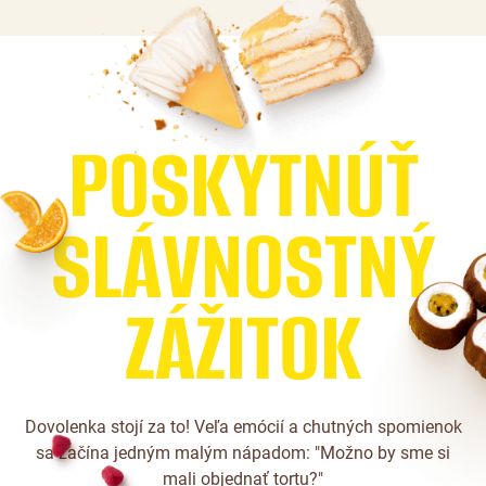
P
O
S
K
Y
T
N
Ú
Ť
S
L
Á
V
N
O
S
T
N
Ý
Z
Á
Ž
I
T
O
K
Dovolenka stojí za to! Veľa emócií a chutných spomienok
sa začína jedným malým nápadom: "Možno by sme si
mali objednať tortu?"