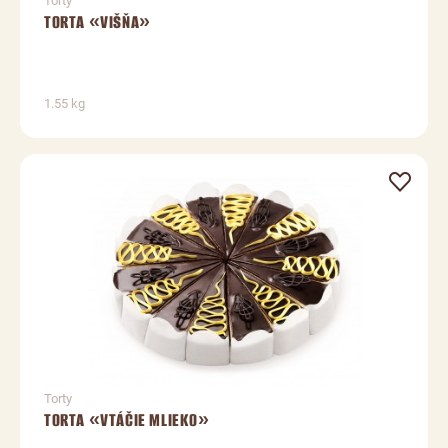
Torty
TORTA «VIŠŇA»
1.55 kg
Torty
TORTA «VTÁČIE MLIEKO»