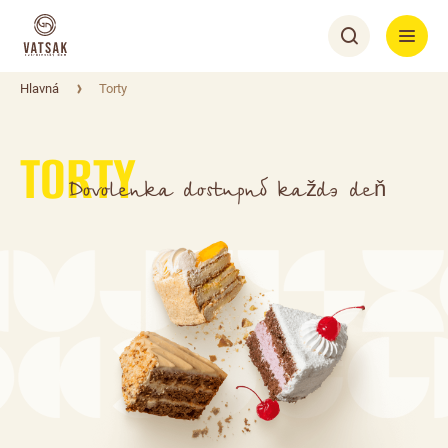
Hlavná
Torty
TORTY
Dovolenka dostupná každý deň