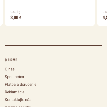
0.50 kg
0.5
3,00
4,
€
O FIRME
O nás
Spolupráca
Platba a doručenie
Reklamácie
Kontaktujte nás