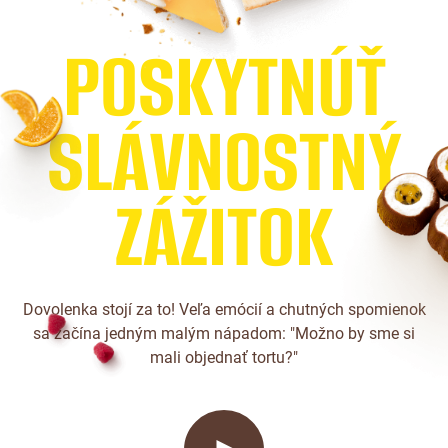
P
O
S
K
Y
T
N
Ú
Ť
S
L
Á
V
N
O
S
T
N
Ý
Z
Á
Ž
I
T
O
K
Dovolenka stojí za to! Veľa emócií a chutných spomienok
sa začína jedným malým nápadom: "Možno by sme si
mali objednať tortu?"