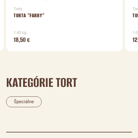
Torty
Tor
TORTA "FARBY"
TO
1.45 kg
1.0
18,50
12
€
KATEGÓRIE TORT
Špeciálne