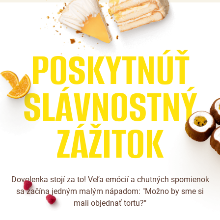
P
O
S
K
Y
T
N
Ú
Ť
S
L
Á
V
N
O
S
T
N
Ý
Z
Á
Ž
I
T
O
K
Dovolenka stojí za to! Veľa emócií a chutných spomienok
sa začína jedným malým nápadom: "Možno by sme si
mali objednať tortu?"