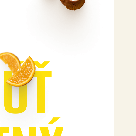
N
Ú
Ť