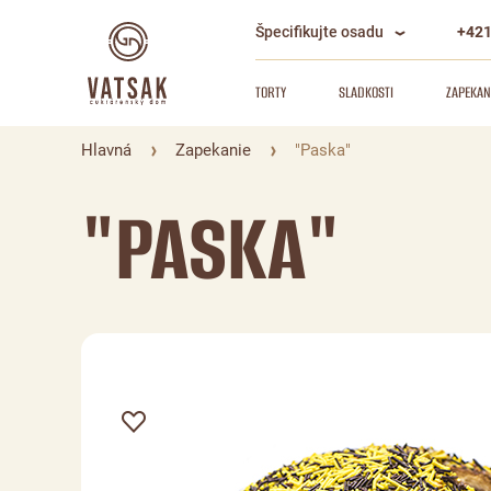
Špecifikujte osadu
+421
TORTY
SLADKOSTI
ZAPEKAN
Hlavná
Zapekanie
"Paska"
"PASKA"