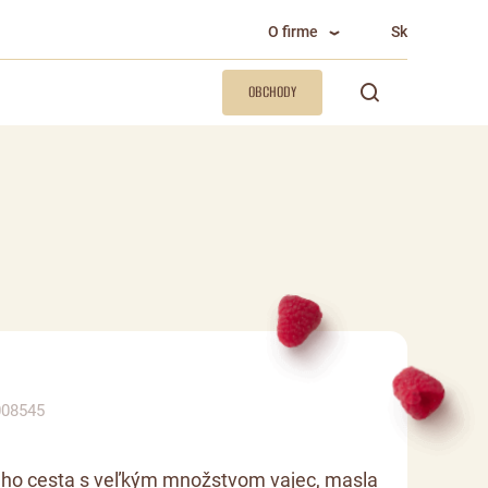
O firme
Sk
OBCHODY
008545
ého cesta s veľkým množstvom vajec, masla