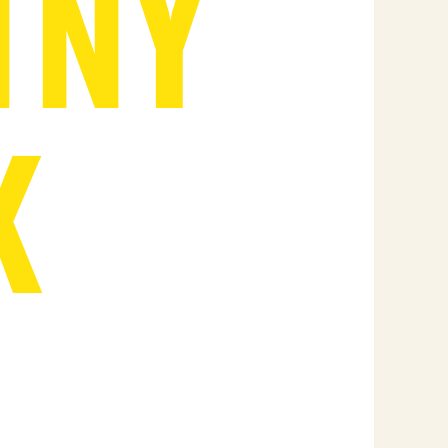
T
N
Ý
K