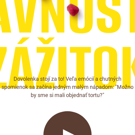
Á
V
N
O
S
Z
Á
Ž
I
T
O
Dovolenka stojí za to! Veľa emócií a chutných
spomienok sa začína jedným malým nápadom: "Možno
by sme si mali objednať tortu?"