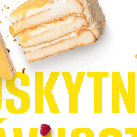
O
S
K
Y
T